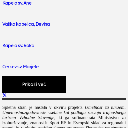
Kapela sv. Ane
Vaška kapelica, Devina
Kapela sv. Roka
Cerkev sv. Marjete
Prikaži več
Spletna stran je nastala v okviru projekta
Umetnost za turizem.
Umetnostnozgodovinske vsebine kot podlaga razvoju trajnostnega
turizma Vzhodne Slovenije
, ki ga sofinancirata Ministrstvo za
izobraževanje, znanost in šport RS in Evropski sklad za regionalni
razvoj, in v okviru raziskovalnega programa
Slovenska umetnostna