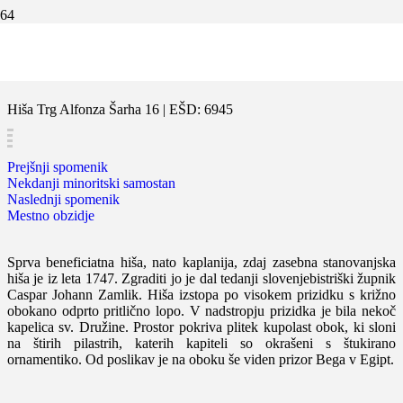
Nekdanja kaplanija
Hiša Trg Alfonza Šarha 16 | EŠD: 6945
Prejšnji spomenik
Nekdanji minoritski samostan
Naslednji spomenik
Mestno obzidje
Sprva beneficiatna hiša, nato kaplanija, zdaj zasebna stanovanjska
hiša je iz leta 1747. Zgraditi jo je dal tedanji slovenjebistriški župnik
Caspar Johann Zamlik. Hiša izstopa po visokem prizidku s križno
obokano odprto pritlično lopo. V nadstropju prizidka je bila nekoč
kapelica sv. Družine. Prostor pokriva plitek kupolast obok, ki sloni
na štirih pilastrih, katerih kapiteli so okrašeni s štukirano
ornamentiko. Od poslikav je na oboku še viden prizor Bega v Egipt.