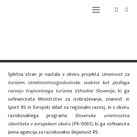
Simona Kostanjšek Brglez, Pri treh cerkvah. Izginule
cerkvi in kapela v Frajhajmu na Pohorju, Bistriške
novice, marec 2021, str. 38–39.
Spletna stran je nastala v okviru projekta
Umetnost za
turizem. Umetnostnozgodovinske vsebine kot podlaga
razvoju trajnostnega turizma Vzhodne Slovenije
, ki ga
sofinancirata Ministrstvo za izobraževanje, znanost in
šport RS in Evropski sklad za regionalni razvoj, in v okviru
raziskovalnega programa
Slovenska umetnostna
identiteta v evropskem okviru
(P6-0061), ki ga sofinancira
Javna agencija za raziskovalno dejavnost RS.