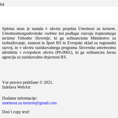
Simona Kostanjšek Brglez,
Jernejeva pot. Romarska pot sv.
Jerneja
, avgust 2019.
Spletna stran je nastala v okviru projekta
Umetnost za turizem.
Umetnostnozgodovinske vsebine kot podlaga razvoju trajnostnega
turizma Vzhodne Slovenije
, ki ga sofinancirata Ministrstvo za
izobraževanje, znanost in šport RS in Evropski sklad za regionalni
razvoj, in v okviru raziskovalnega programa
Slovenska umetnostna
identiteta v evropskem okviru
(P6-0061), ki ga sofinancira Javna
agencija za raziskovalno dejavnost RS.
Vse pravice pridržane © 2021.
Izdelava WebArt
Dodatne informacije:
umetnost.za.turizem@gmail.com
Don`t copy text!