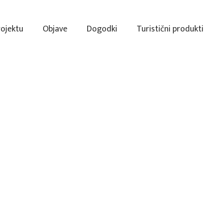
rojektu
Objave
Dogodki
Turistični produkti
64. Jez
chl) / 2020 (Sašo Jug)
grajsk
Če nasproti vhoda v olja
levo in nadaljujemo pot 
Ob potoku
). V začetku 20.