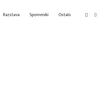
Razstava
Spomeniki
Ostalo
 na Bistrici ob
em parku
rno s Trga svobode pred mostom čez Bistrico zavijemo
mimo gradu, pridemo do jeza ob grajskem parku (ulica
 stoletja je bil ob Bistrici obrat za proizvodnjo vate, pri