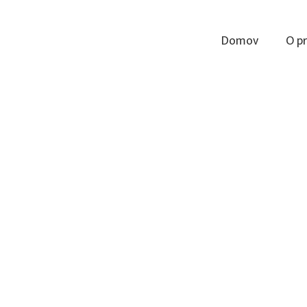
Domov
O p
1909 (Knjižnica Josipa Vošnjaka Slovenska Bistrica, založila: Rosa Pits