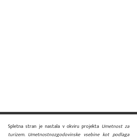
prostorih rotovža pa je bila nato policijska postaja, t. i.
»Postaja milice«. Danes so prostori namenjeni
trgovski, poslovni in gostinski dejavnosti.
V sedemdesetih letih prejšnjega stoletja je bil trg
zaradi raznobarvnih fasad veliko bolj barvit, več je bilo
tudi zelenih površin. Avtobusna postaja, ki je proti
koncu 20. stoletja zasedla nekdanjo železniško
postajo na Kolodvorski ulici, je bila nekoč v mestnem
jedru; na levi strani (pred rotovžem) so stali avtobusi v
smeri Maribora, ob stavbah na desni, kjer je bila nekaj
časa tudi bencinska črpalka, pa so stali avtobusi, ki so
vozili v smeri Slovenskih Konjic.
Spletna stran je nastala v okviru projekta
Umetnost za
turizem. Umetnostnozgodovinske vsebine kot podlaga