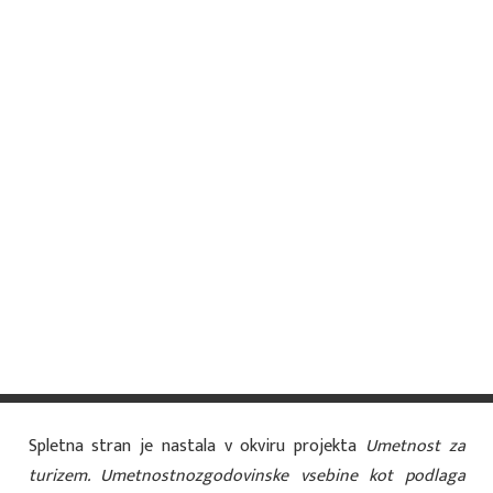
križišču Ljubljanske ceste in Izseljenske ulice, je bila v
lasti slovenjebistriškega zidarskega mojstra Karla
Stupana, ki je med drugim zgradil tudi novi župnišči v
Slovenski Bistrici (1910; zdaj vrtec Blaže in Nežica) in v
Cirkovcah (1910). Stupanova vila na vogalu Ljubljanske
ceste in Izseljenske ulice je neorenesančna
arhitektura, ki je bila zgrajena ob koncu 19. stoletja.
Nad plitkim rizalitom je imela nekoč razgibano
dekorativno strešno čelo. Na nekdanji Tržaški cesti,
nasproti vojašnice, je novembra 1910 svoj fotografski
atelje odprl Julij Tittl. Ker fotografija ni prinašala
dovolj dohodka, je imel tudi brivnico.
Spletna stran je nastala v okviru projekta
Umetnost za
turizem. Umetnostnozgodovinske vsebine kot podlaga