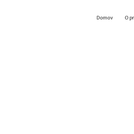
Domov
O p
1914 (Knjižnica Josipa Vošnjaka Slovenska Bistrica, založila: Rosa Pitsc