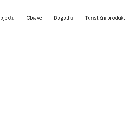
rojektu
Objave
Dogodki
Turistični produkti
28. St
hl) / 2020 (Sašo Jug)
Na starejši fotografiji je
katere je danes parkirišče
mestu kot nova, sta ostali
eno uporablja vojašnica, 
gostinski prostori. Leta 1