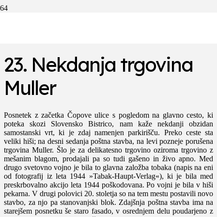
30. leta 20. stoletja (Zbornik občine Slovenska Bistrica 1, 1983, str. 377) /
2020 (Sašo Jug)
23. Nekdanja trgovina
Muller
Posnetek z začetka Čopove ulice s pogledom na glavno cesto, ki
poteka skozi Slovensko Bistrico, nam kaže nekdanji obzidan
samostanski vrt, ki je zdaj namenjen parkirišču. Preko ceste sta
veliki hiši; na desni sedanja poštna stavba, na levi pozneje porušena
trgovina Muller. Šlo je za delikatesno trgovino oziroma trgovino z
mešanim blagom, prodajali pa so tudi gašeno in živo apno. Med
drugo svetovno vojno je bila to glavna založba tobaka (napis na eni
od fotografij iz leta 1944 »Tabak-Haupt-Verlag«), ki je bila med
preskrbovalno akcijo leta 1944 poškodovana. Po vojni je bila v hiši
pekarna. V drugi polovici 20. stoletja so na tem mestu postavili novo
stavbo, za njo pa stanovanjski blok. Zdajšnja poštna stavba ima na
starejšem posnetku še staro fasado, v osrednjem delu poudarjeno z