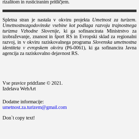
rizalitom in rusticiranim pritličjem.
Spletna stran je nastala v okviru projekta
Umetnost za turizem.
Umetnostnozgodovinske vsebine kot podlaga razvoju trajnostnega
turizma Vzhodne Slovenije
, ki ga sofinancirata Ministrstvo za
izobraževanje, znanost in šport RS in Evropski sklad za regionalni
razvoj, in v okviru raziskovalnega programa
Slovenska umetnostna
identiteta v evropskem okviru
(P6-0061), ki ga sofinancira Javna
agencija za raziskovalno dejavnost RS.
Vse pravice pridržane © 2021.
Izdelava WebArt
Dodatne informacije:
umetnost.za.turizem@gmail.com
Don`t copy text!