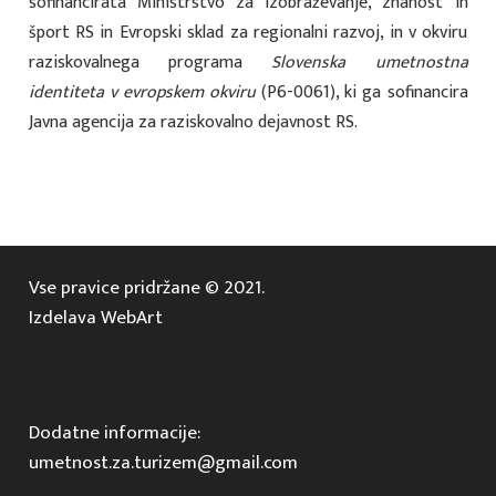
sofinancirata Ministrstvo za izobraževanje, znanost in
šport RS in Evropski sklad za regionalni razvoj, in v okviru
raziskovalnega programa
Slovenska umetnostna
identiteta v evropskem okviru
(P6-0061), ki ga sofinancira
Javna agencija za raziskovalno dejavnost RS.
Vse pravice pridržane © 2021.
Izdelava WebArt
Dodatne informacije:
umetnost.za.turizem@gmail.com