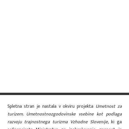
sedem žalosti, je v prezbiteriju iz 15. stoletja, v ladji pa
je baročna stavba. V 17. stoletju so bili namreč v cerkvi
izvedeni večji gradbeni posegi, ki jih je gmotno
podprla tudi družina Vetter – takratna lastnica
bistriškega gradu – in katerih rezultat je tudi sedanja
višina prej za etažo nižjega zvonika. Del nekdanjega
obzidanega vrta na desni, ki je viden na starejšem
posnetku in kjer je nekoč stala hiša, je zasedla stavba
marketa, ki zavzema tudi del zemljišča, na katerem je
še v šestdesetih letih 20. stoletja stala trgovina
Muller.
Spletna stran je nastala v okviru projekta
Umetnost za
turizem. Umetnostnozgodovinske vsebine kot podlaga
razvoju trajnostnega turizma Vzhodne Slovenije
, ki ga