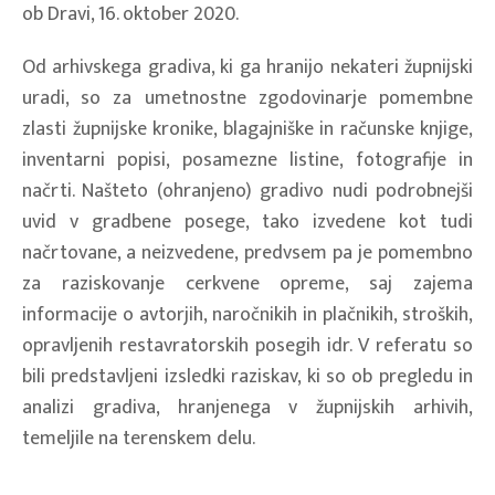
ob Dravi, 16. oktober 2020.
Od arhivskega gradiva, ki ga hranijo nekateri župnijski
uradi, so za umetnostne zgodovinarje pomembne
zlasti župnijske kronike, blagajniške in računske knjige,
inventarni popisi, posamezne listine, fotografije in
načrti. Našteto (ohranjeno) gradivo nudi podrobnejši
uvid v gradbene posege, tako izvedene kot tudi
načrtovane, a neizvedene, predvsem pa je pomembno
za raziskovanje cerkvene opreme, saj zajema
informacije o avtorjih, naročnikih in plačnikih, stroških,
opravljenih restavratorskih posegih idr. V referatu so
bili predstavljeni izsledki raziskav, ki so ob pregledu in
analizi gradiva, hranjenega v župnijskih arhivih,
temeljile na terenskem delu.