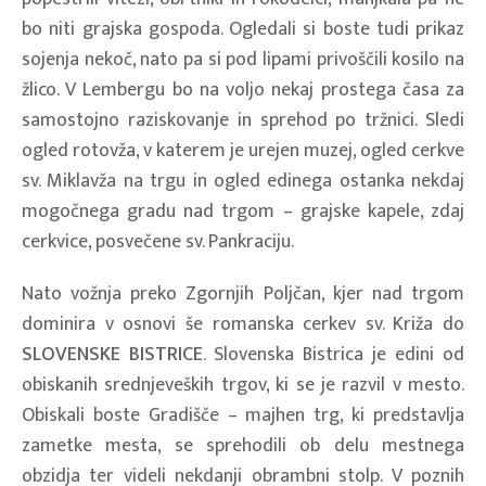
bo niti grajska gospoda. Ogledali si boste tudi prikaz
sojenja nekoč, nato pa si pod lipami privoščili kosilo na
žlico. V Lembergu bo na voljo nekaj prostega časa za
samostojno raziskovanje in sprehod po tržnici. Sledi
ogled rotovža, v katerem je urejen muzej, ogled cerkve
sv. Miklavža na trgu in ogled edinega ostanka nekdaj
mogočnega gradu nad trgom – grajske kapele, zdaj
cerkvice, posvečene sv. Pankraciju.
Nato vožnja preko Zgornjih Poljčan, kjer nad trgom
dominira v osnovi še romanska cerkev sv. Križa do
SLOVENSKE BISTRICE
. Slovenska Bistrica je edini od
obiskanih srednjeveških trgov, ki se je razvil v mesto.
Obiskali boste Gradišče – majhen trg, ki predstavlja
zametke mesta, se sprehodili ob delu mestnega
obzidja ter videli nekdanji obrambni stolp. V poznih