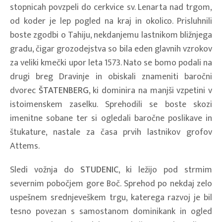
stopnicah povzpeli do cerkvice sv. Lenarta nad trgom,
od koder je lep pogled na kraj in okolico. Prisluhnili
boste zgodbi o Tahiju, nekdanjemu lastnikom bližnjega
gradu, čigar grozodejstva so bila eden glavnih vzrokov
za veliki kmečki upor leta 1573. Nato se bomo podali na
drugi breg Dravinje in obiskali znameniti baročni
dvorec
ŠTATENBERG
, ki dominira na manjši vzpetini v
istoimenskem zaselku. Sprehodili se boste skozi
imenitne sobane ter si ogledali baročne poslikave in
štukature, nastale za časa prvih lastnikov grofov
Attems.
Sledi vožnja do
STUDENIC
, ki ležijo pod strmim
severnim pobočjem gore Boč. Sprehod po nekdaj zelo
uspešnem srednjeveškem trgu, katerega razvoj je bil
tesno povezan s samostanom dominikank in ogled