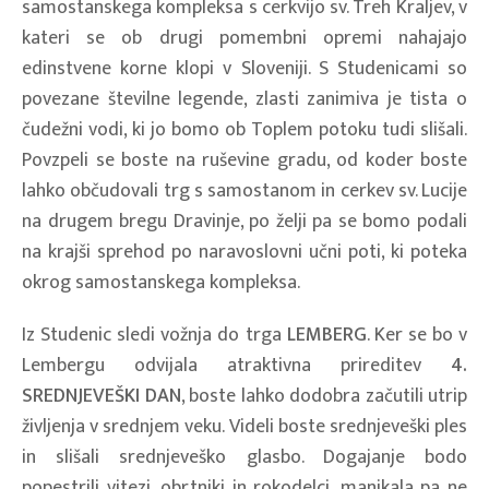
samostanskega kompleksa s cerkvijo sv. Treh Kraljev, v
kateri se ob drugi pomembni opremi nahajajo
edinstvene korne klopi v Sloveniji. S Studenicami so
povezane številne legende, zlasti zanimiva je tista o
čudežni vodi, ki jo bomo ob Toplem potoku tudi slišali.
Povzpeli se boste na ruševine gradu, od koder boste
lahko občudovali trg s samostanom in cerkev sv. Lucije
na drugem bregu Dravinje, po želji pa se bomo podali
na krajši sprehod po naravoslovni učni poti, ki poteka
okrog samostanskega kompleksa.
Iz Studenic sledi vožnja do trga
LEMBERG
. Ker se bo v
Lembergu odvijala atraktivna prireditev
4.
SREDNJEVEŠKI DAN
, boste lahko dodobra začutili utrip
življenja v srednjem veku. Videli boste srednjeveški ples
in slišali srednjeveško glasbo. Dogajanje bodo
popestrili vitezi, obrtniki in rokodelci, manjkala pa ne