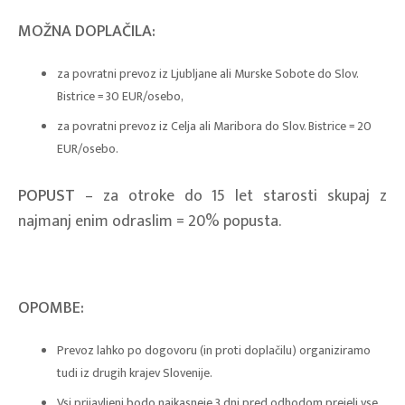
MOŽNA DOPLAČILA:
za povratni prevoz iz Ljubljane ali Murske Sobote do Slov.
Bistrice = 30 EUR/osebo,
za povratni prevoz iz Celja ali Maribora do Slov. Bistrice = 20
EUR/osebo.
POPUST
– za otroke do 15 let starosti skupaj z
najmanj enim odraslim = 20% popusta.
OPOMBE:
Prevoz lahko po dogovoru (in proti doplačilu) organiziramo
tudi iz drugih krajev Slovenije.
Vsi prijavljeni bodo najkasneje 3 dni pred odhodom prejeli vse