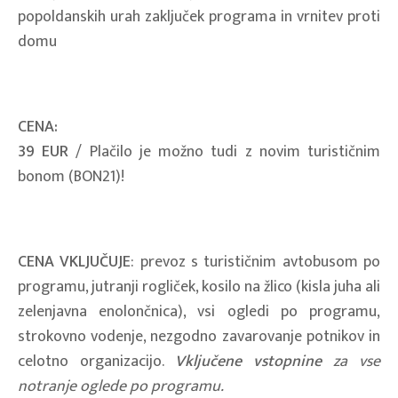
popoldanskih urah zaključek programa in vrnitev proti
domu
CENA:
39 EUR
/ Plačilo je možno tudi z novim turističnim
bonom (BON21)!
CENA VKLJUČUJE
: prevoz s turističnim avtobusom po
programu, jutranji rogliček, kosilo na žlico (kisla juha ali
zelenjavna enolončnica), vsi ogledi po programu,
strokovno vodenje, nezgodno zavarovanje potnikov in
celotno organizacijo.
Vključene vstopnine
za vse
notranje oglede po programu.