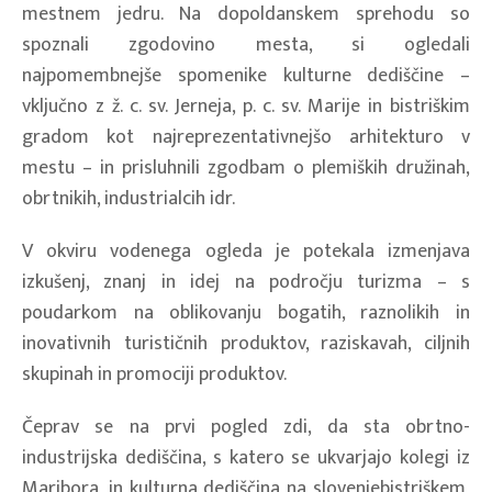
mestnem jedru. Na dopoldanskem sprehodu so
spoznali zgodovino mesta, si ogledali
najpomembnejše spomenike kulturne dediščine –
vključno z ž. c. sv. Jerneja, p. c. sv. Marije in bistriškim
gradom kot najreprezentativnejšo arhitekturo v
mestu – in prisluhnili zgodbam o plemiških družinah,
obrtnikih, industrialcih idr.
V okviru vodenega ogleda je potekala izmenjava
izkušenj, znanj in idej na področju turizma – s
poudarkom na oblikovanju bogatih, raznolikih in
inovativnih turističnih produktov, raziskavah, ciljnih
skupinah in promociji produktov.
Čeprav se na prvi pogled zdi, da sta obrtno-
industrijska dediščina, s katero se ukvarjajo kolegi iz
Maribora, in kulturna dediščina na slovenjebistriškem,